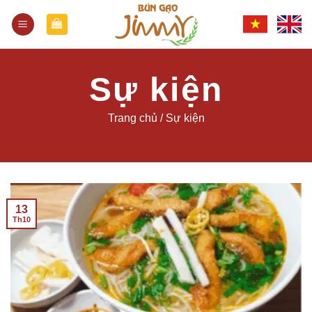
Skip
to
content
Sự kiện
Trang chủ
/
Sự kiện
13
Th10