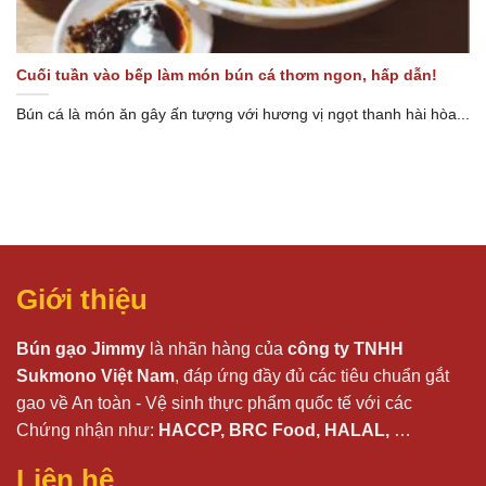
Cuối tuần vào bếp làm món bún cá thơm ngon, hấp dẫn!
Bún cá là món ăn gây ấn tượng với hương vị ngọt thanh hài hòa...
Giới thiệu
Bún gạo Jimmy
là nhãn hàng của
công ty TNHH
Sukmono Việt Nam
, đáp ứng đầy đủ các tiêu chuẩn gắt
gao về An toàn - Vệ sinh thực phẩm quốc tế với các
Chứng nhận như:
HACCP, BRC Food, HALAL,
…
Liên hệ